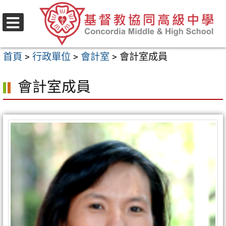
跳
至
選
主
單
首頁
>
行政單位
>
會計室
>
會計室成員
要
內
會計室成員
容
區