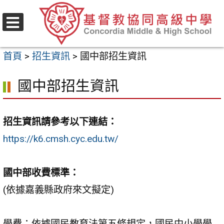
跳
至
選
主
單
首頁
>
招生資訊
>
國中部招生資訊
要
內
國中部招生資訊
容
區
招生資訊請參考以下連結：
https://k6.cmsh.cyc.edu.tw/
國中部收費標準：
(依據嘉義縣政府來文擬定)
學費
：依據國民教育法第五條規定，國民中小學學