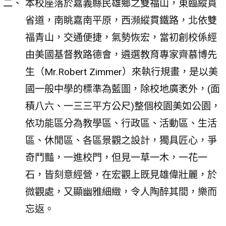
本校座落於嘉義縣民雄鄉之雙福山，東臨縱貫
省道，南眺嘉南平原，西瀕縱貫鐵路，北依雙
福青山，交通便捷，氣勢恢宏，當初創校係經
由美國基督教路德會，遴選教育專家齊慕博先
生（Mr.Robert Zimmer）來執行規畫，是以美
國一般中學的標準為藍圖，除校地廣袤外，(面
積八六、一三三平方公尺)整個校園美如公園，
依功能區分為教學區、行政區、活動區、生活
區、休閒區、各區景觀之設計，獨具匠心，爭
奇鬥豔，一進校門，但見一草一木，一花一
石，皆刻意經營，在宏觀上既見雄偉壯麗，於
微觀處，又顯幽雅細緻，令人陶醉其間，樂而
忘返。