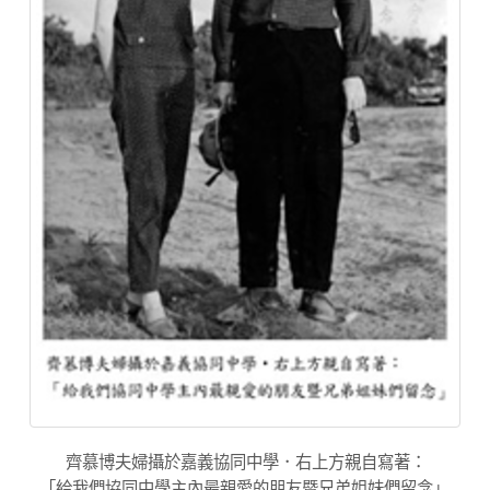
齊慕博夫婦攝於嘉義協同中學．右上方親自寫著：
「給我們協同中學主內最親愛的朋友暨兄弟姐妹們留念」