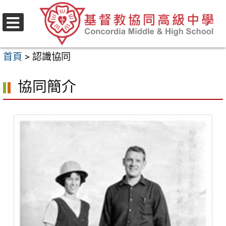
跳
至
選
主
單
首頁
>
認識協同
要
內
協同簡介
容
區