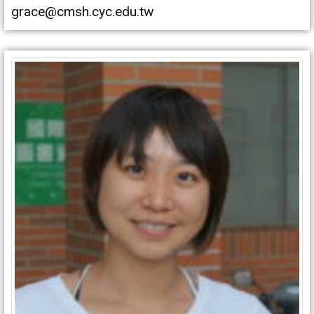
grace@cmsh.cyc.edu.tw