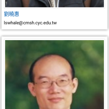
劉曉惠
lswhale@cmsh.cyc.edu.tw