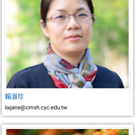
賴淑珍
laijane@cmsh.cyc.edu.tw