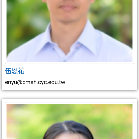
伍恩祐
enyu@cmsh.cyc.edu.tw