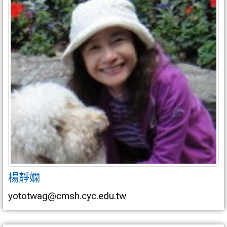
楊靜嫻
yototwag@cmsh.cyc.edu.tw