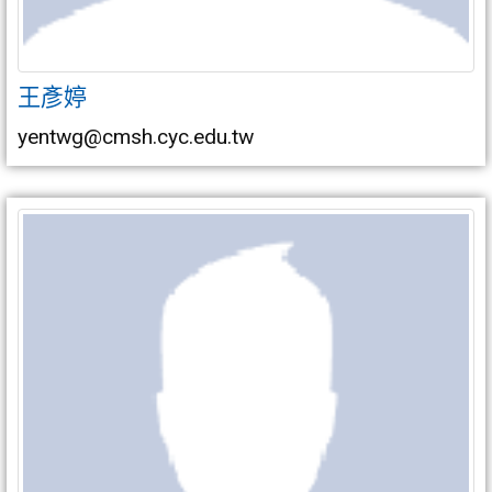
王彥婷
yentwg@cmsh.cyc.edu.tw