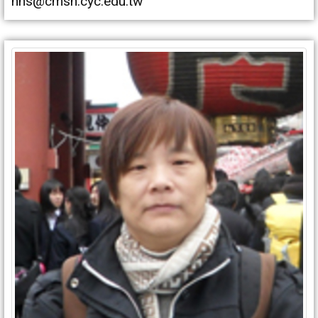
hhs@cmsh.cyc.edu.tw