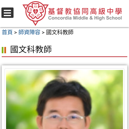
跳
至
選
主
單
首頁
>
師資陣容
>
國文科教師
要
內
國文科教師
容
區