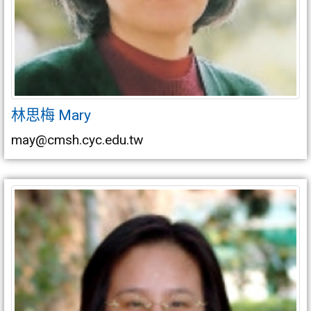
林思梅 Mary
may@cmsh.cyc.edu.tw