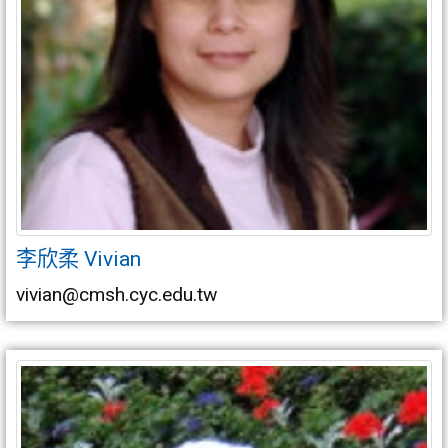
李欣柔 Vivian
vivian@cmsh.cyc.edu.tw