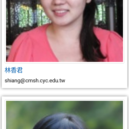
林香君
shiang@cmsh.cyc.edu.tw