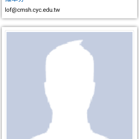
lof@cmsh.cyc.edu.tw