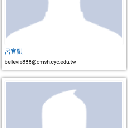
呂宜融
bellevie888@cmsh.cyc.edu.tw