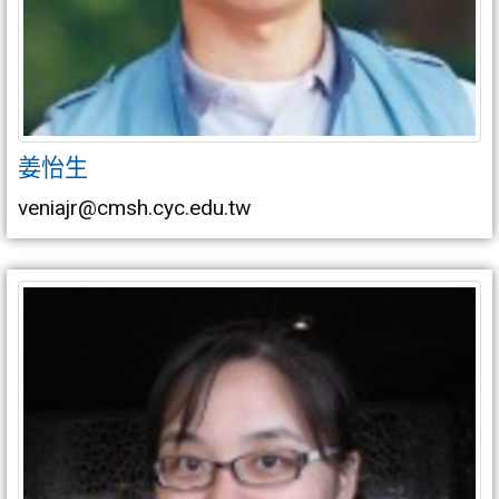
姜怡生
veniajr@cmsh.cyc.edu.tw