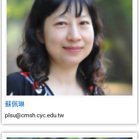
蘇佩琳
plsu@cmsh.cyc.edu.tw