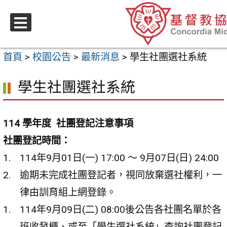
跳
至
選
主
單
首頁
>
校園公告
>
最新消息
>
學生社團選社系統
要
內
學生社團選社系統
容
區
114 學年度 社團登記注意事項
社團登記時間：
114年9月01日(一) 17:00 ～ 9月07日(日) 24:00
逾期未完成社團登記者，視同放棄選社權利，一
律由訓育組上網登錄。
114年9月09日(二) 08:00後公告各社團名單於各
班收發櫃、或至「學生選社系統」查詢社團登記