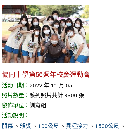
協同中學第56週年校慶運動會
活動日期：
2022 年 11 月 05 日
照片數量：
系列照片共計 3300 張
發佈單位：
訓育組
活動說明：
開幕
、
頒獎
、
100公尺
、
異程接力
、
1500公尺
、