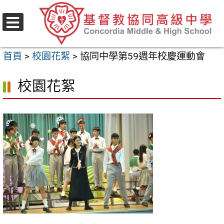
跳
至
選
主
單
首頁
>
校園花絮
>
協同中學第59週年校慶運動會
要
內
校園花絮
容
區