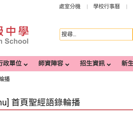
處室分機
學校行事曆
行政單位
師資陣容
招生資訊
新
錄輪播
enu] 首頁聖經語錄輪播