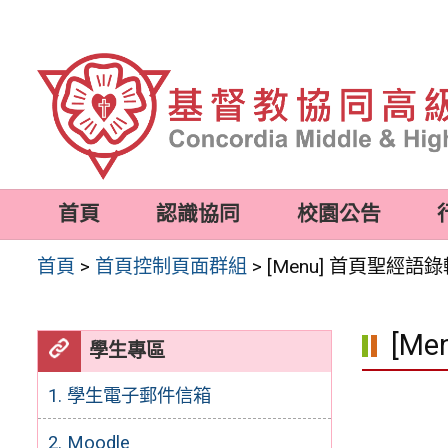
跳
至
主
要
內
容
首頁
認識協同
校園公告
區
首頁
>
首頁控制頁面群組
>
[Menu] 首頁聖經語
[M
學生專區
1. 學生電子郵件信箱
2. Moodle