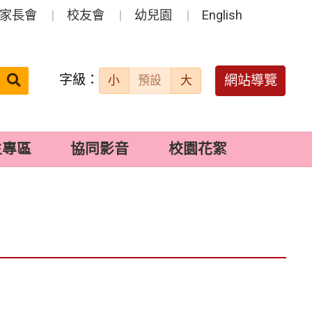
家長會
校友會
幼兒園
English
字級：
送出
網站導覽
小
預設
大
搜
尋：
生專區
協同影音
校園花絮