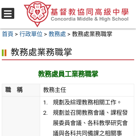
跳
至
選
主
單
首頁
>
行政單位
>
教務處
>
教務處業務職掌
要
內
教務處業務職掌
容
區
教務處員工業務職掌
職 稱
教務主任
規劃及綜理教務相關工作。
規劃並召開教務會議、課程發
展委員會議、各科教學研究會
議與各科共同備課之相關事