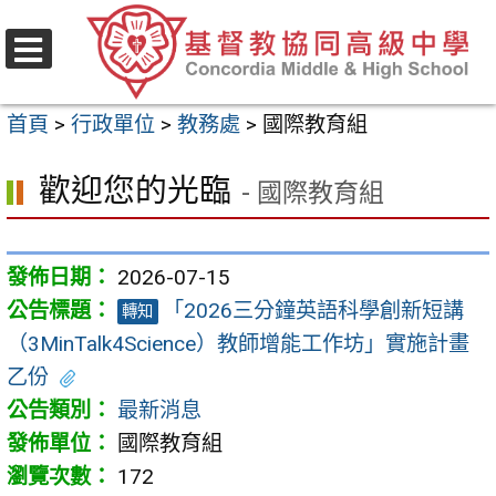
跳
至
選
主
單
首頁
>
行政單位
>
教務處
>
國際教育組
要
內
歡迎您的光臨
- 國際教育組
容
區
2026-07-15
「2026三分鐘英語科學創新短講
轉知
（3MinTalk4Science）教師增能工作坊」實施計畫
乙份
最新消息
國際教育組
172