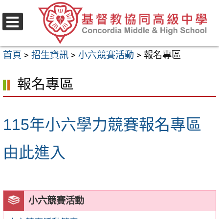
跳
至
選
主
單
首頁
>
招生資訊
>
小六競賽活動
>
報名專區
要
內
報名專區
容
區
115年小六學力競賽報名專區
由此進入
小六競賽活動