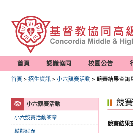
跳
至
主
要
內
容
首頁
認識協同
校園公告
區
首頁
>
招生資訊
>
小六競賽活動
>
競賽結果查詢
競
小六競賽活動
小六競賽活動簡章
競賽結果查
模擬試題