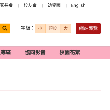
家長會
校友會
幼兒園
English
字級：
送出
網站導覽
小
預設
大
搜
尋：
生專區
協同影音
校園花絮