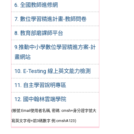
6. 全國教師進修網
7. 數位學習精進計畫-教師問卷
8. 教育部磨課師平台
9.推動中小學數位學習精進方案-計
畫網站
10. E-Testing 線上英文能力檢測
11. 自主學習說明專區
12. 國中翰林雲端學院
(帳號:Email使用者名稱, 密碼: cmsh+身分證字號大
寫英文字母+前3碼數字 例:cmshA123)