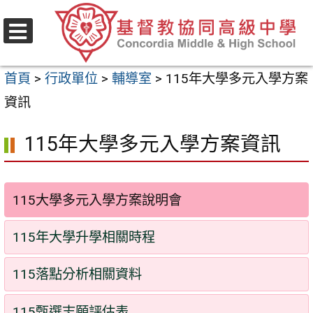
跳
至
選
主
單
首頁
>
行政單位
>
輔導室
>
115年大學多元入學方案
要
資訊
內
容
115年大學多元入學方案資訊
區
115大學多元入學方案說明會
115年大學升學相關時程
115落點分析相關資料
115甄選志願評估表