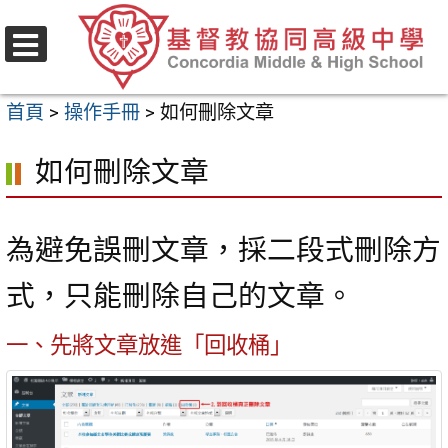
跳
至
選
主
單
首頁
>
操作手冊
>
如何刪除文章
要
內
如何刪除文章
容
區
為避免誤刪文章，採二段式刪除方
式，只能刪除自己的文章。
一、先將文章放進「回收桶」