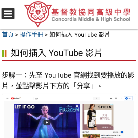
跳
至
選
主
單
首頁
>
操作手冊
>
如何插入 YouTube 影片
要
內
如何插入 YouTube 影片
容
區
步驟一：先至 YouTube 官網找到要播放的影
片，並點擊影片下方的「分享」。