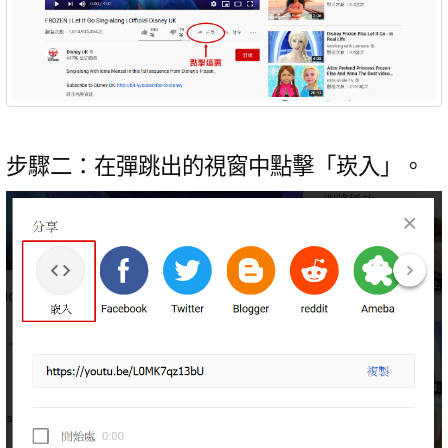
步驟二：在彈跳出的視窗中點擊「崁入」。