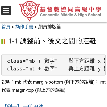
跳
至
選
主
單
首頁
>
操作手冊
>
網頁排版篇
要
內
1-1 調整前、後文之間的距離
容
區
class="mb + 數字"　　與下方距離 x 點 
說明：mb 代表 margin-bottom (與下方的距離)； mt
代表 margin-top (與上方的距離)
【例一】一般用法