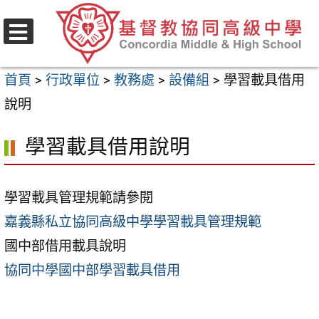
跳
至
選
主
單
首頁
>
行政單位
>
教務處
>
設備組
>
學習載具借用
要
說明
內
容
學習載具借用說明
區
學習載具管理規範請參閱
嘉義縣私立協同高級中學學習載具管理規範
國中部借用載具說明
協同中學國中部學習載具借用