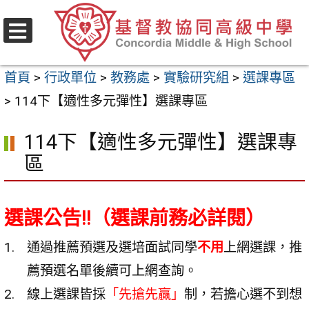
跳
至
選
主
單
首頁
>
行政單位
>
教務處
>
實驗研究組
>
選課專區
要
>
114下【適性多元彈性】選課專區
內
容
114下【適性多元彈性】選課專
區
區
選課公告!!（選課前務必詳閱）
通過推薦預選及選培面試同學
不用
上網選課，推
薦預選名單後續可上網查詢。
線上選課皆採
「先搶先贏」
制，若擔心選不到想