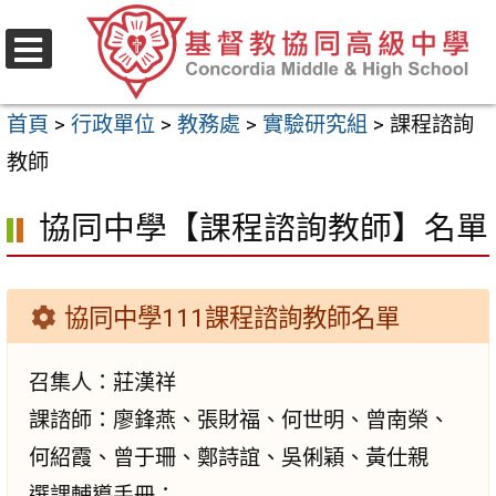
跳
至
選
主
單
首頁
>
行政單位
>
教務處
>
實驗研究組
>
課程諮詢
要
教師
內
容
協同中學【課程諮詢教師】名單
區
協同中學111課程諮詢教師名單
召集人：莊漢祥
課諮師：廖鋒燕、張財福、何世明、曾南榮、
何紹霞、曾于珊、鄭詩誼、吳俐穎、黃仕親
選課輔導手冊：