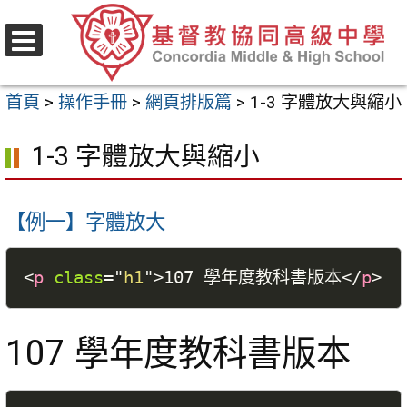
跳
至
選
主
單
首頁
>
操作手冊
>
網頁排版篇
>
1-3 字體放大與縮小
要
內
1-3 字體放大與縮小
容
區
【例一】字體放大
<
p
class
=
"
h1
"
>
107 學年度教科書版本
</
p
>
107 學年度教科書版本