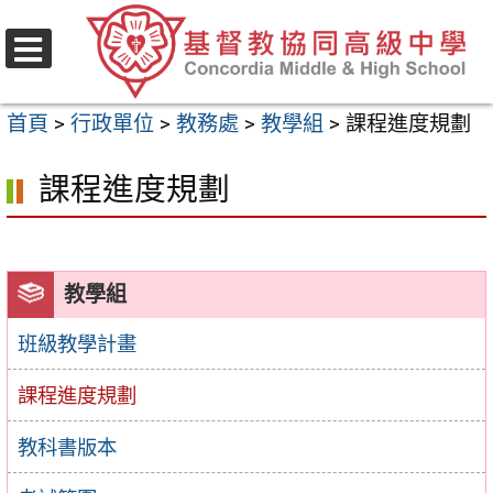
跳
至
選
主
單
首頁
>
行政單位
>
教務處
>
教學組
>
課程進度規劃
要
內
課程進度規劃
容
區
教學組
班級教學計畫
課程進度規劃
教科書版本