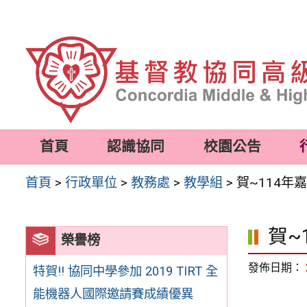
跳
至
主
要
內
容
首頁
認識協同
校園公告
區
首頁
>
行政單位
>
教務處
>
教學組
>
賀~114年
賀~
榮譽榜
發佈日期：
特賀!! 協同中學參加 2019 TIRT 全
能機器人國際邀請賽成績優異