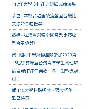
112年大學學科能力測驗成績優異
恭喜~本校合唱團榮獲全國音樂比
賽混聲合唱優等!
恭禧~弦樂團榮獲全國音樂比賽弦
樂合奏優等!
賀‼️協同中學英物團隊參加2023第
15屆徐有庠盃台灣青年學生物理辯
論競賽(TYPT)榮獲一金一銀暨總冠
軍！
賀 112大學特殊選才、獨立招生、
繁星榜單