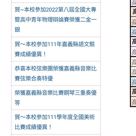
賀~本校參加2022第八屆全國大專
暨高中青年物理辯論賽榮獲二金一
銀
賀～本校參加111年嘉義縣語文競
賽成績優異！
恭喜本校弦樂團榮獲嘉義縣音樂比
賽弦樂合奏特優
榮獲嘉義縣音樂比賽鋼琴三重奏優
等
賀～本校參加111學年度全國美術
比賽成績優異！