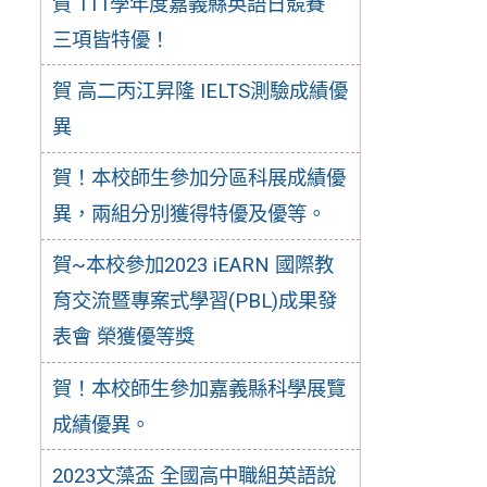
賀 111學年度嘉義縣英語日競賽
三項皆特優！
賀 高二丙江昇隆 IELTS測驗成績優
異
賀！本校師生參加分區科展成績優
異，兩組分別獲得特優及優等。
賀~本校參加2023 iEARN 國際教
育交流暨專案式學習(PBL)成果發
表會 榮獲優等獎
賀！本校師生參加嘉義縣科學展覽
成績優異。
2023文藻盃 全國高中職組英語說