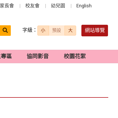
家長會
校友會
幼兒園
English
字級：
送出
網站導覽
小
預設
大
搜
尋：
生專區
協同影音
校園花絮