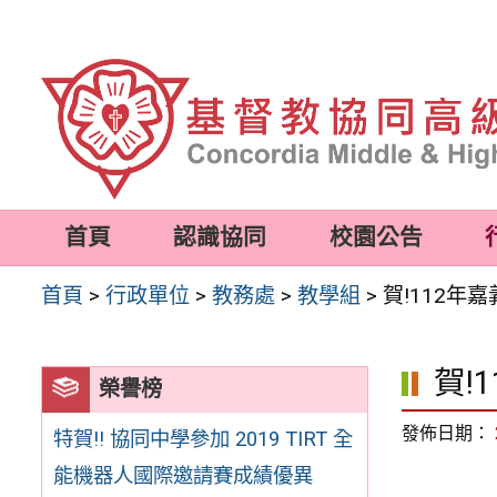
跳
至
主
要
內
容
首頁
認識協同
校園公告
區
首頁
>
行政單位
>
教務處
>
教學組
>
賀!112年
賀!
榮譽榜
發佈日期：
特賀!! 協同中學參加 2019 TIRT 全
能機器人國際邀請賽成績優異