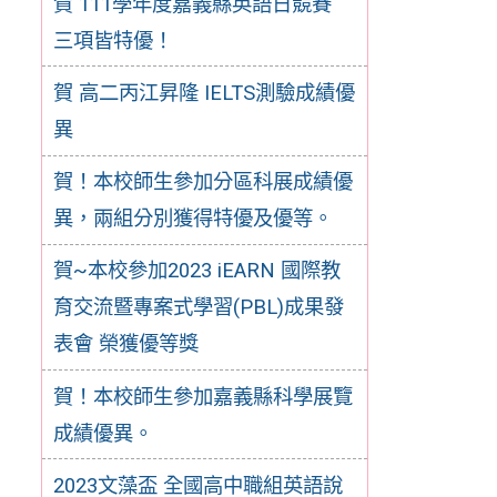
賀 111學年度嘉義縣英語日競賽
三項皆特優！
賀 高二丙江昇隆 IELTS測驗成績優
異
賀！本校師生參加分區科展成績優
異，兩組分別獲得特優及優等。
賀~本校參加2023 iEARN 國際教
育交流暨專案式學習(PBL)成果發
表會 榮獲優等獎
賀！本校師生參加嘉義縣科學展覽
成績優異。
2023文藻盃 全國高中職組英語說