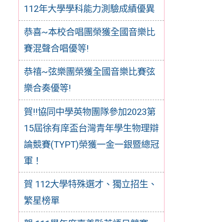
112年大學學科能力測驗成績優異
恭喜~本校合唱團榮獲全國音樂比
賽混聲合唱優等!
恭禧~弦樂團榮獲全國音樂比賽弦
樂合奏優等!
賀‼️協同中學英物團隊參加2023第
15屆徐有庠盃台灣青年學生物理辯
論競賽(TYPT)榮獲一金一銀暨總冠
軍！
賀 112大學特殊選才、獨立招生、
繁星榜單