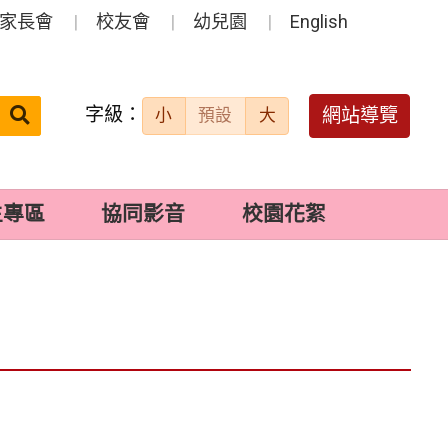
家長會
校友會
幼兒園
English
字級：
送出
網站導覽
小
預設
大
搜
尋：
生專區
協同影音
校園花絮