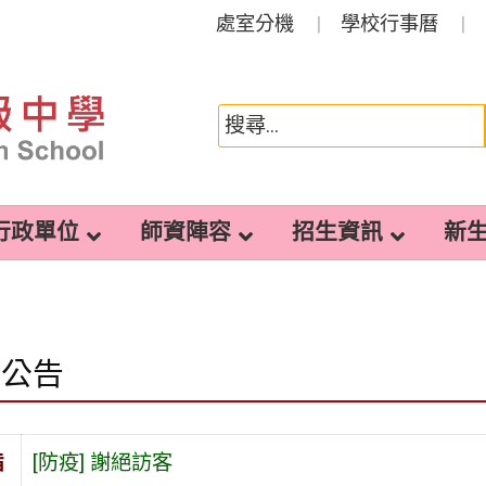
處室分機
學校行事曆
行政單位
師資陣容
招生資訊
新
園公告
旨
[防疫] 謝絕訪客