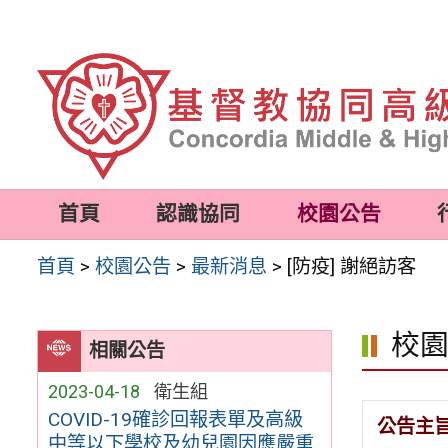
跳
至
主
要
內
容
首頁
認識協同
校園公告
區
首頁
>
校園公告
>
最新消息
>
[防疫] 謝絕訪客
校
相關公告
2023-04-18
衛生組
COVID-19確診回報表單及高級
公告主
中等以下學校及幼兒園因應嚴重