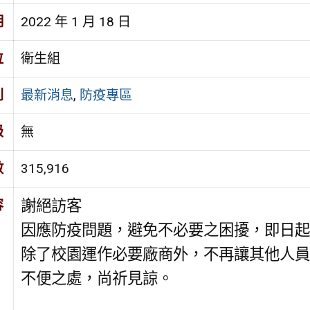
期
2022 年 1 月 18 日
位
衛生組
別
最新消息
,
防疫專區
級
無
數
315,916
謝絕訪客
容
因應防疫問題，避免不必要之困擾，即日起
除了校園運作必要廠商外，不再讓其他人員
不便之處，尚祈見諒。