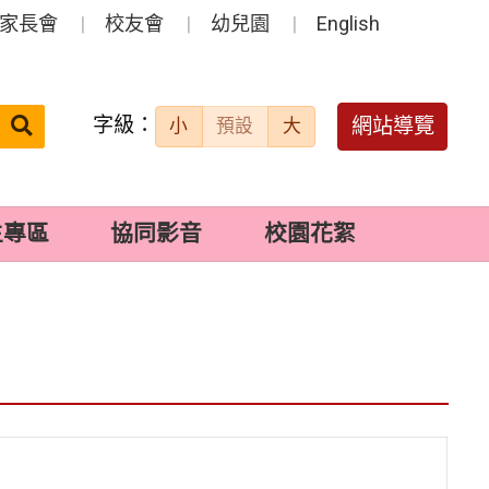
家長會
校友會
幼兒園
English
字級：
送出
網站導覽
小
預設
大
搜
尋：
生專區
協同影音
校園花絮