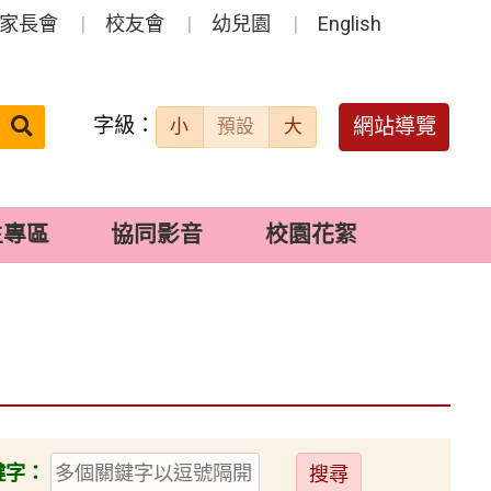
家長會
校友會
幼兒園
English
字級：
送出
網站導覽
小
預設
大
搜
尋：
生專區
協同影音
校園花絮
送
鍵字：