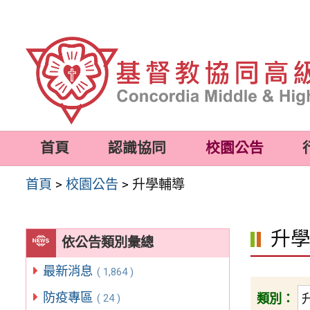
跳
至
主
要
內
容
首頁
認識協同
校園公告
區
首頁
>
校園公告
>
升學輔導
升
依公告類別彙總
最新消息
( 1,864 )
防疫專區
類別：
( 24 )