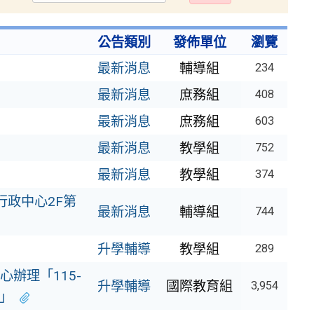
出
公告類別
發佈單位
瀏覽
最新消息
輔導組
234
最新消息
庶務組
408
最新消息
庶務組
603
最新消息
教學組
752
最新消息
教學組
374
行政中心2F第
最新消息
輔導組
744
升學輔導
教學組
289
辦理「115-
升學輔導
國際教育組
3,954
）」