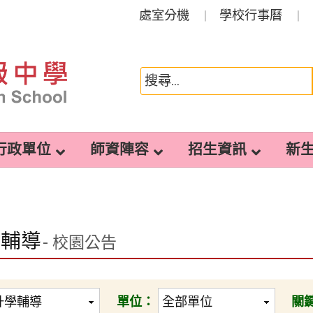
處室分機
學校行事曆
行政單位
師資陣容
招生資訊
新
學輔導
- 校園公告
單位：
關