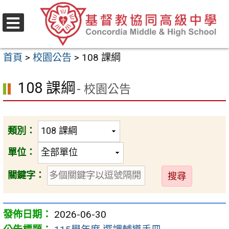
跳
至
選
主
單
首頁
>
校園公告
>
108 課綱
要
內
108 課綱
- 校園公告
容
區
類別：
單位：
送
關鍵字：
出
2026-06-30