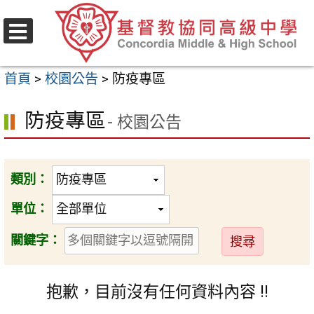
跳
至
選
主
單
首頁
>
校園公告
>
防疫專區
要
內
防疫專區
- 校園公告
容
區
類別：
單位：
送
關鍵字：
出
抱歉，目前沒有任何資料內容 !!