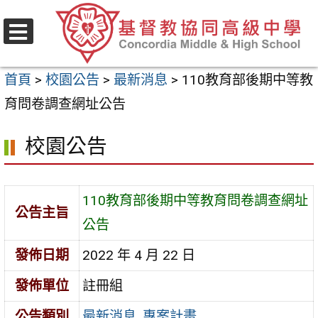
跳
至
選
主
單
首頁
>
校園公告
>
最新消息
>
110教育部後期中等教
要
育問卷調查網址公告
內
容
校園公告
區
110教育部後期中等教育問卷調查網址
公告主旨
公告
發佈日期
2022 年 4 月 22 日
發佈單位
註冊組
公告類別
最新消息
,
專案計畫