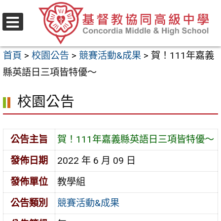
跳
至
選
主
單
首頁
>
校園公告
>
競賽活動&成果
>
賀！111年嘉義
要
縣英語日三項皆特優～
內
容
校園公告
區
公告主旨
賀！111年嘉義縣英語日三項皆特優～
發佈日期
2022 年 6 月 09 日
發佈單位
教學組
公告類別
競賽活動&成果