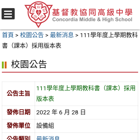
跳
至
選
主
單
首頁
>
校園公告
>
最新消息
>
111學年度上學期教科
要
書（課本）採用版本表
內
容
校園公告
區
111學年度上學期教科書（課本）採用
公告主旨
版本表
發佈日期
2022 年 6 月 28 日
發佈單位
設備組
公告類別
最新消息