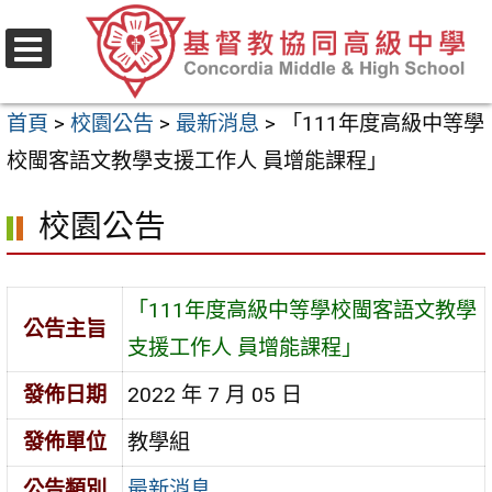
跳
至
選
主
單
首頁
>
校園公告
>
最新消息
>
「111年度高級中等學
要
校閩客語文教學支援工作人 員增能課程」
內
容
校園公告
區
「111年度高級中等學校閩客語文教學
公告主旨
支援工作人 員增能課程」
發佈日期
2022 年 7 月 05 日
發佈單位
教學組
公告類別
最新消息