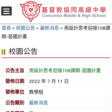
跳
至
選
主
單
首頁
>
校園公告
>
最新消息
>
用設計思考迎接108課
要
綱-苗圃計畫
內
容
校園公告
區
公告主旨
用設計思考迎接108課綱-苗圃計畫
發佈日期
2022 年 7 月 11 日
發佈單位
教學組
公告類別
最新消息