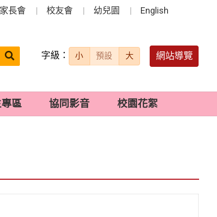
家長會
校友會
幼兒園
English
字級：
送出
網站導覽
小
預設
大
搜
尋：
生專區
協同影音
校園花絮