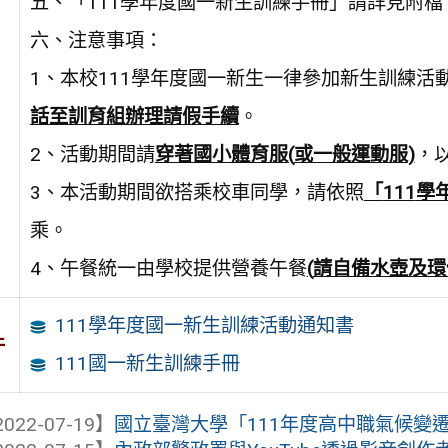
五、「111學年度國一新生訓練手冊」請詳見附檔
六、注意事項：
1、本校111學年度國一新生一律參加新生訓練
話至訓育組辦理請假手續
。
2、活動期間請
穿著國小體育服
(
或一般運動服
)
，
3、本活動期間欲搭乘校車同學，請依照
「
111
學
乘。
4、午餐統一由學校提供營養午餐
(
請自備水壺及環
111學年度國一新生訓練活動通知書
件
111國一新生訓練手冊
022-07-19】
國立臺灣大學「111年度高中職氣候變