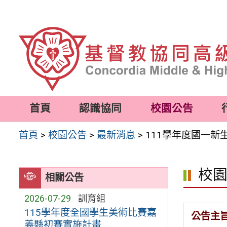
跳
至
主
要
內
容
首頁
認識協同
校園公告
區
首頁
>
校園公告
>
最新消息
>
111學年度國一新
校
相關公告
2026-07-29
訓育組
115學年度全國學生美術比賽嘉
公告主
義縣初賽實施計畫