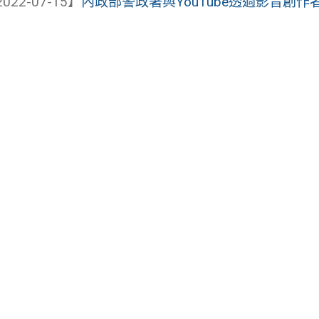
022-07-15】
內政部警政署與YouTube透過影音創