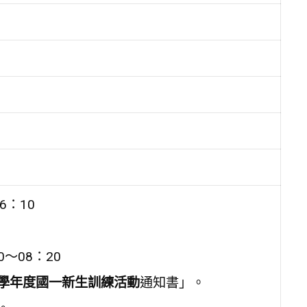
6：10
～08：20
1學年度國一新生訓練活動
通知書」。