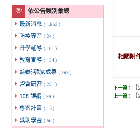
依公告類別彙總
最新消息
( 1,863 )
防疫專區
( 24 )
升學輔導
( 161 )
相關附
教育宣導
( 134 )
競賽活動&成果
( 389 )
營會研習
( 231 )
【2
【2
108 課綱
( 39 )
專案計畫
( 15 )
獎助學金
( 66 )