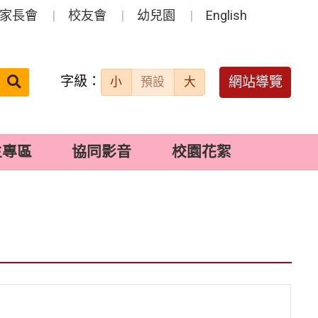
家長會
校友會
幼兒園
English
字級：
送出
網站導覽
小
預設
大
搜
尋：
生專區
協同影音
校園花絮