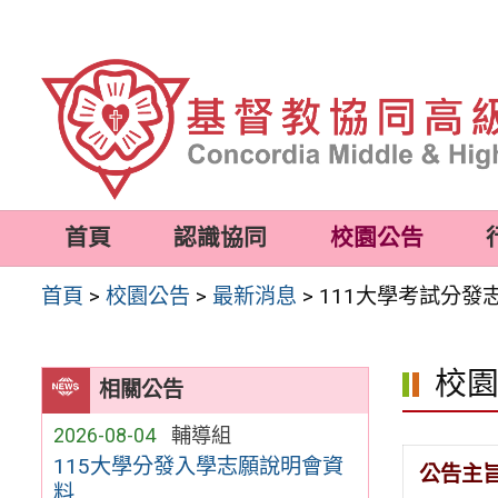
跳
至
主
要
內
容
首頁
認識協同
校園公告
區
首頁
>
校園公告
>
最新消息
>
111大學考試分發
校
相關公告
2026-08-04
輔導組
115大學分發入學志願說明會資
公告主
料