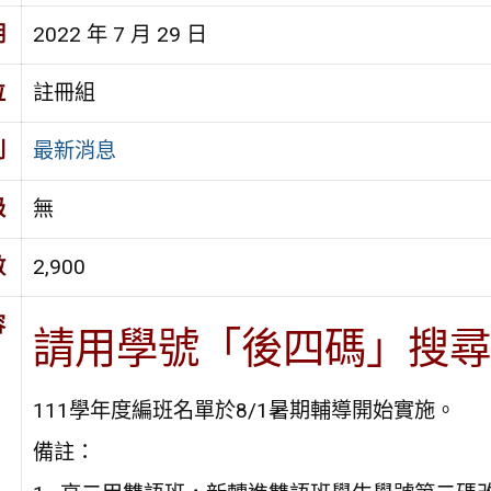
期
2022 年 7 月 29 日
位
註冊組
別
最新消息
級
無
數
2,900
容
請用學號「後四碼」搜尋
111學年度編班名單於8/1暑期輔導開始實施。
備註：