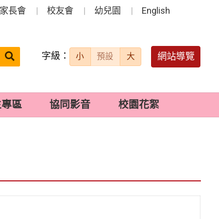
家長會
校友會
幼兒園
English
字級：
送出
網站導覽
小
預設
大
搜
尋：
生專區
協同影音
校園花絮