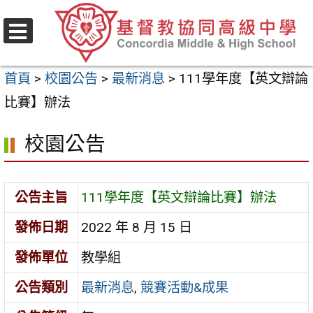
跳
至
選
主
單
首頁
>
校園公告
>
最新消息
>
111學年度【英文辯論
要
比賽】辦法
內
容
校園公告
區
公告主旨
111學年度【英文辯論比賽】辦法
發佈日期
2022 年 8 月 15 日
發佈單位
教學組
公告類別
最新消息
,
競賽活動&成果