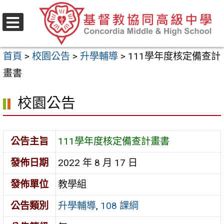
跳
至
選
主
單
首頁
>
校園公告
>
升學輔導
>
111學年度核定備查計
要
畫書
內
容
校園公告
區
公告主旨
111學年度核定備查計畫書
發佈日期
2022 年 8 月 17 日
發佈單位
教學組
公告類別
升學輔導
,
108 課綱