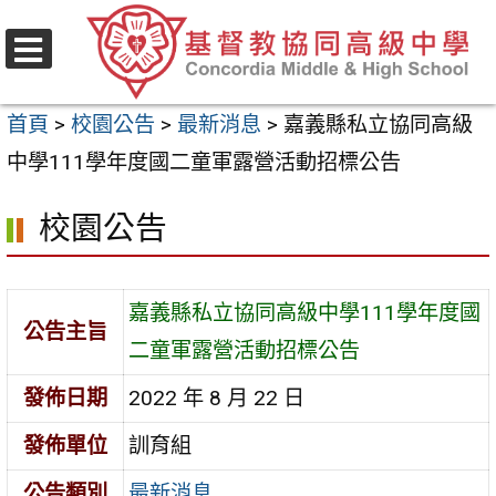
跳
至
選
主
單
首頁
>
校園公告
>
最新消息
>
嘉義縣私立協同高級
要
中學111學年度國二童軍露營活動招標公告
內
容
校園公告
區
嘉義縣私立協同高級中學111學年度國
公告主旨
二童軍露營活動招標公告
發佈日期
2022 年 8 月 22 日
發佈單位
訓育組
公告類別
最新消息