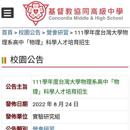
跳
至
選
主
單
首頁
>
校園公告
>
營會研習
>
111學年度台灣大學物
要
理系高中「物理」科學人才培育招生
內
容
校園公告
區
111學年度台灣大學物理系高中「物
公告主旨
理」科學人才培育招生
發佈日期
2022 年 8 月 24 日
發佈單位
實驗研究組
公告類別
營會研習