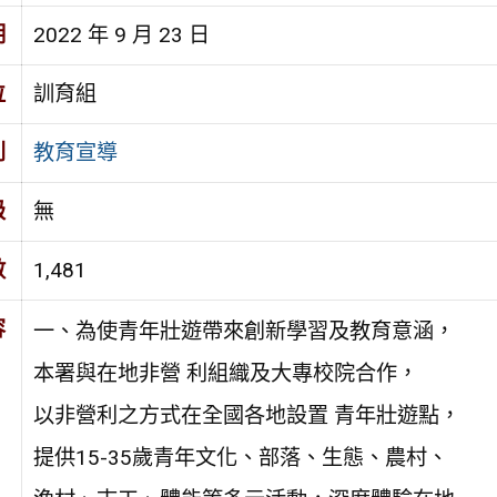
期
2022 年 9 月 23 日
位
訓育組
別
教育宣導
級
無
數
1,481
容
一、為使青年壯遊帶來創新學習及教育意涵，
本署與在地非營 利組織及大專校院合作，
以非營利之方式在全國各地設置 青年壯遊點，
提供15-35歲青年文化、部落、生態、農村、