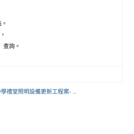
點。
，
tw）查詢。
禮堂照明設備更新工程案- ...