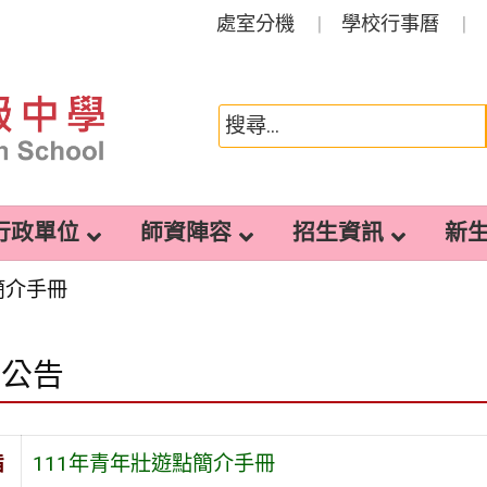
處室分機
學校行事曆
行政單位
師資陣容
招生資訊
新
簡介手冊
園公告
旨
111年青年壯遊點簡介手冊