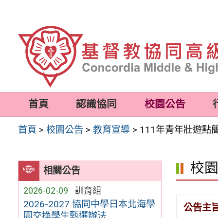
跳
至
主
要
內
容
首頁
認識協同
校園公告
區
首頁
>
校園公告
>
教育宣導
>
111年青年壯遊點
校
相關公告
2026-02-09
訓育組
2026-2027 協同中學日本北海學
公告主
園交換學生甄選辦法