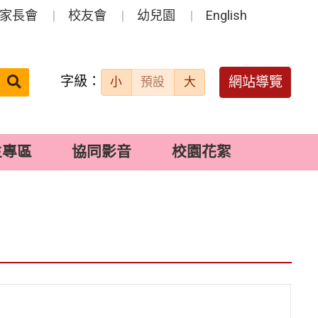
家長會
校友會
幼兒園
English
字級：
送出
網站導覽
小
預設
大
搜
尋：
生專區
協同影音
校園花絮