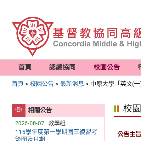
跳
至
主
要
內
容
首頁
認識協同
校園公告
區
首頁
>
校園公告
>
最新消息
>
中原大學「英文(
校
相關公告
2026-08-07
教學組
115學年度第一學期國三複習考
公告主
範圍及日期