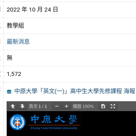
期
2022 年 10 月 24 日
位
教學組
別
最新消息
級
無
數
1,572
容
中原大學「英文(一)」高中生大學先修課程 海報
頁次
1
/
1
縮放
100%