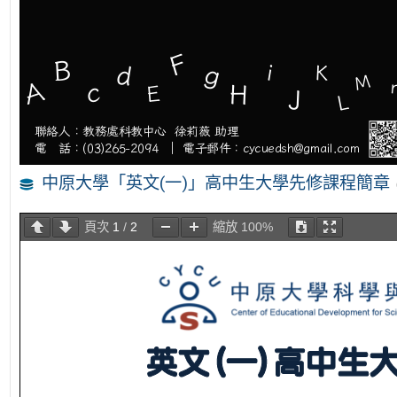
中原大學「英文(一)」高中生大學先修課程簡章
頁次
1
/
2
縮放
100%