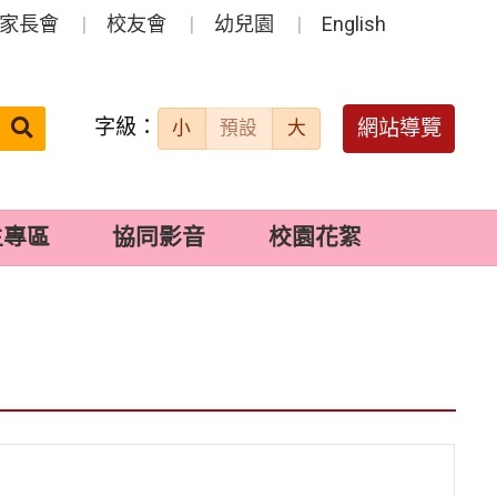
家長會
校友會
幼兒園
English
字級：
送出
網站導覽
小
預設
大
搜
尋：
生專區
協同影音
校園花絮