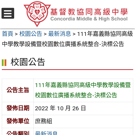
跳
至
選
主
單
首頁
>
校園公告
>
最新消息
>
111年嘉義縣協同高級
要
中學教學設備暨校園數位廣播系統整合-決標公告
內
容
校園公告
區
111年嘉義縣協同高級中學教學設備暨
公告主旨
校園數位廣播系統整合-決標公告
發佈日期
2022 年 10 月 26 日
發佈單位
庶務組
公告類別
最新消息