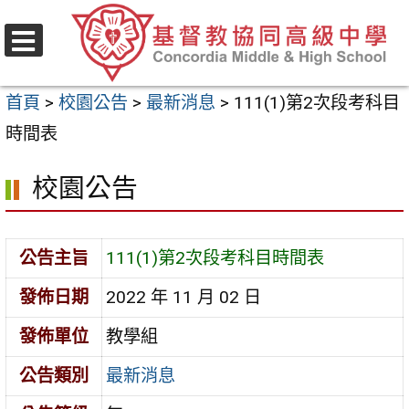
跳
至
選
主
單
首頁
>
校園公告
>
最新消息
>
111(1)第2次段考科目
要
時間表
內
容
校園公告
區
公告主旨
111(1)第2次段考科目時間表
發佈日期
2022 年 11 月 02 日
發佈單位
教學組
公告類別
最新消息