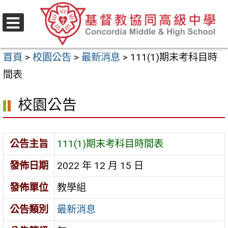
跳
至
選
主
單
首頁
>
校園公告
>
最新消息
>
111(1)期末考科目時
要
間表
內
容
校園公告
區
公告主旨
111(1)期末考科目時間表
發佈日期
2022 年 12 月 15 日
發佈單位
教學組
公告類別
最新消息