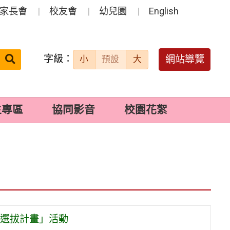
家長會
校友會
幼兒園
English
字級：
送出
網站導覽
小
預設
大
搜
尋：
生專區
協同影音
校園花絮
選拔計畫」活動