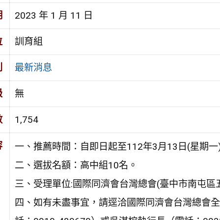
期
2023 年 1 月 11 日
位
訓育組
別
最新消息
級
無
數
1,754
容
一、推薦時間：自即日起至112年3月13日(星期一
二、選拔名額：高中組10名。
三、受理單位:國際同濟會台灣總會(臺中市南屯區五
四、如有未盡事宜，請逕洽國際同濟會台灣總會全