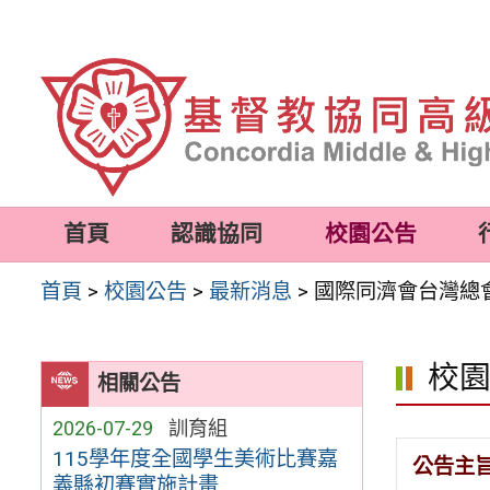
跳
至
主
要
內
容
首頁
認識協同
校園公告
區
首頁
>
校園公告
>
最新消息
>
國際同濟會台灣總
校
相關公告
2026-07-29
訓育組
115學年度全國學生美術比賽嘉
公告主
義縣初賽實施計畫