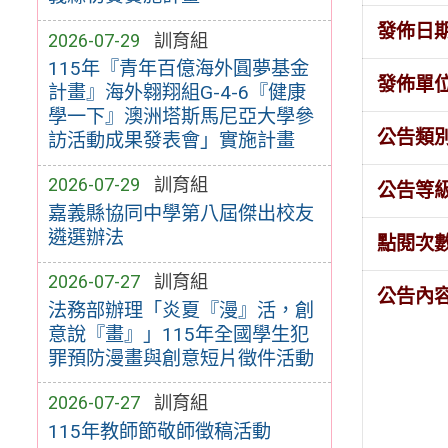
發佈日
2026-07-29
訓育組
115年『青年百億海外圓夢基金
發佈單
計畫』海外翱翔組G-4-6『健康
學一下』澳洲塔斯馬尼亞大學參
公告類
訪活動成果發表會」實施計畫
2026-07-29
訓育組
公告等
嘉義縣協同中學第八屆傑出校友
遴選辦法
點閱次
2026-07-27
訓育組
公告內
法務部辦理「炎夏『漫』活，創
意說『畫』」115年全國學生犯
罪預防漫畫與創意短片徵件活動
2026-07-27
訓育組
115年教師節敬師徵稿活動