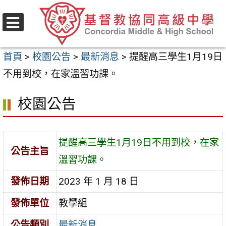
跳
至
選
主
單
首頁
>
校園公告
>
最新消息
>
提醒高三學生1月19日
要
不用到校，在家溫習功課。
內
容
校園公告
區
提醒高三學生1月19日不用到校，在家
公告主旨
溫習功課。
發佈日期
2023 年 1 月 18 日
發佈單位
教學組
公告類別
最新消息