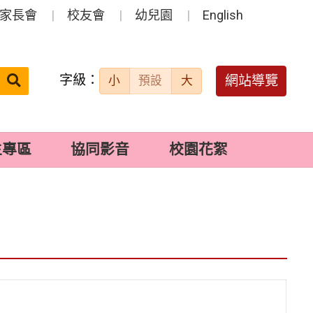
家長會
校友會
幼兒園
English
字級：
送出
網站導覽
小
預設
大
搜
尋：
生專區
協同影音
校園花絮