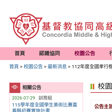
跳
至
主
要
內
容
首頁
認識協同
校園公告
區
首頁
>
校園公告
>
最新消息
>
112年度全國孝行
校
相關公告
2026-07-29
訓育組
115學年度全國學生美術比賽嘉
公告主
義縣初賽實施計畫