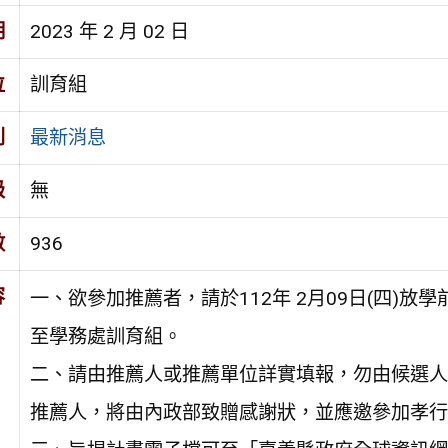
期
2023 年 2 月 02 日
位
訓育組
別
最新消息
級
無
數
936
容
一、欲參加推薦者，請於112年 2月09日(四)
至學務處訓育組。
二、請由推薦人或推薦單位詳實填報，勿由候選人
推薦人，將由內政部致贈感謝狀，並應邀參加孝行