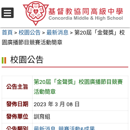
跳
至
選
主
單
首頁
>
校園公告
>
最新消息
>
第20屆「金聲獎」校
要
園廣播節目競賽活動簡章
內
容
校園公告
區
第20屆「金聲獎」校園廣播節目競賽
公告主旨
活動簡章
發佈日期
2023 年 3 月 08 日
發佈單位
訓育組
公告類別
最新消息
,
競賽活動&成果