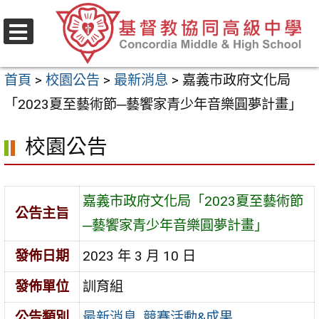
跳
至
選
主
單
首頁
>
校園公告
>
最新消息
>
嘉義市政府文化局
要
「2023夏至藝術節─藝饗家青少年音樂圓夢計畫」
內
容
校園公告
區
嘉義市政府文化局「2023夏至藝術節
公告主旨
─藝饗家青少年音樂圓夢計畫」
發佈日期
2023 年 3 月 10 日
發佈單位
訓育組
公告類別
最新消息
,
競賽活動&成果