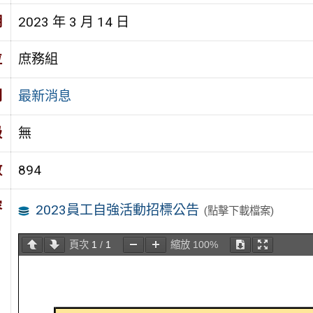
期
2023 年 3 月 14 日
位
庶務組
別
最新消息
級
無
數
894
容
2023員工自強活動招標公告
(點擊下載檔案)
頁次
1
/
1
縮放
100%