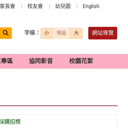
家長會
校友會
幼兒園
English
字級：
送出
網站導覽
小
預設
大
搜
尋：
生專區
協同影音
校園花絮
動採購招標