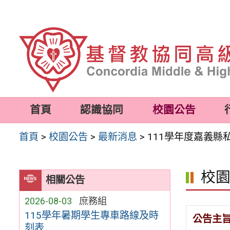
跳
至
主
要
內
容
首頁
認識協同
校園公告
區
首頁
>
校園公告
>
最新消息
>
111學年度嘉義縣
校
相關公告
2026-08-03
庶務組
115學年暑期學生專車路線及時
公告主
刻表