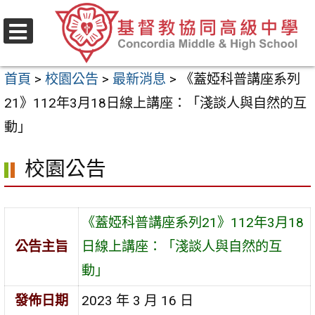
跳
至
選
主
單
首頁
>
校園公告
>
最新消息
>
《蓋婭科普講座系列
要
21》112年3月18日線上講座：「淺談人與自然的互
內
動」
容
區
校園公告
《蓋婭科普講座系列21》112年3月18
公告主旨
日線上講座：「淺談人與自然的互
動」
發佈日期
2023 年 3 月 16 日