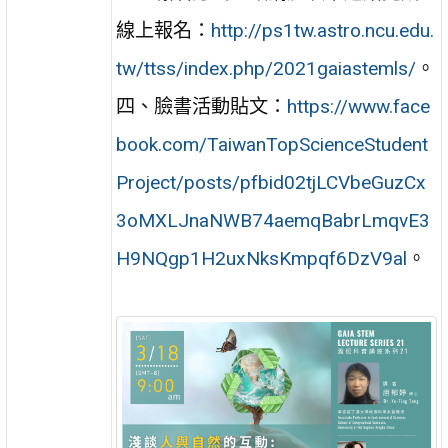
線上報名：
http://ps1tw.astro.ncu.edu.
tw/ttss/index.php/2021gaiastemls/
。
四、臉書活動貼文：
https://www.face
book.com/TaiwanTopScienceStudent
Project/posts/pfbid02tjLCVbeGuzCx
3oMXLJnaNWB74aemqBabrLmqvE3
H9NQgp1H2uxNksKmpqf6DzV9al
。